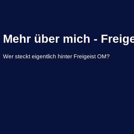
Mehr über mich - Freige
Inside
Freigeist
Wer steckt eigentlich hinter Freigeist OM?
That´s me - der
Freigeist